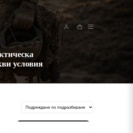
Проследяване на поръчки
Контакт
Shopping
cart
актическа
кви условия