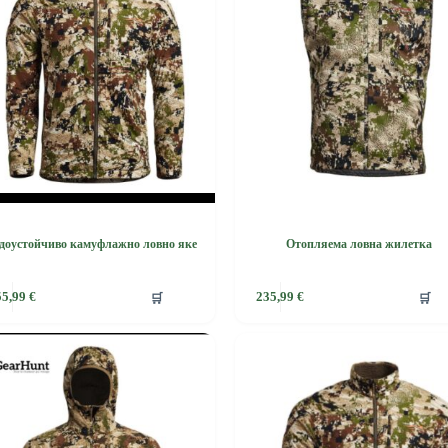
be
chosen
on
the
product
page
доустойчиво камуфлажно ловно яке
Отопляема ловна жилетка
This
🛒
🛒
55,99
€
235,99
€
product
has
e
multiple
.
variants.
The
options
may
be
chosen