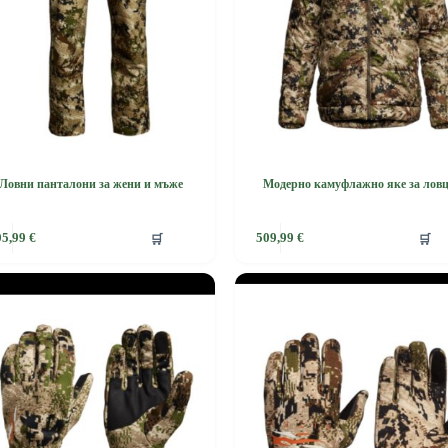
the
product
page
Ловни панталони за жени и мъже
Модерно камуфлажно яке за лов
This
🛒
🛒
05,99
€
509,99
€
product
has
e
multiple
.
variants.
The
options
may
be
chosen
on
the
product