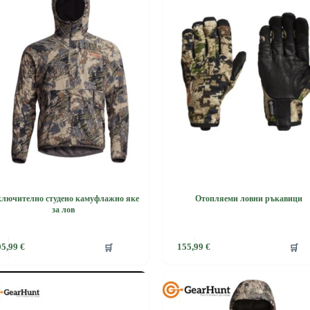
лючително студено камуфлажно яке
Отопляеми ловни ръкавици
за лов
This
🛒
🛒
05,99
€
155,99
€
product
has
e
multiple
.
variants.
The