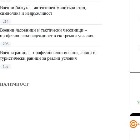
options
may
Военни бижута – автентичен милитъри стил,
be
символика и издръжливост
chosen
214
on
the
Военни часовници и тактически часовници –
product
професионална надеждност в екстремни условия
page
206
Военна раница – професионални военни, ловни и
туристически раници за реални условия
152
НАЛИЧНОСТ
This
9
product
has
multipl
variants
The
options
may