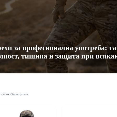
ехи за професионална употреба: т
ност, тишина и защита при всяка
1–52 от 294 резултата