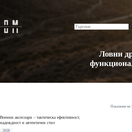
Skip
Начало
to
content
No
results
Ловни др
функционал
Показване на 
Военни аксесоари – тактическа ефективност,
надеждност и автентичен стил
2028