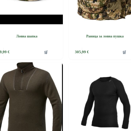
Ловна шапка
Раница за ловна пушка
This
🛒
🛒
9,99
€
305,99
€
product
has
e
multiple
.
variants.
The
options
may
be
chosen
on
the
product
page