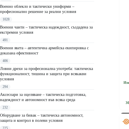
Военно облекло и тактически униформи –
професионално решение за реални условия
1028
Военни чанти – тактическа надеждност, създадена за
екстремни условия
491
Военни якета – автентична армейска екипировка с
доказана ефективност
406
Ловни дрехи за професионална употреба: тактическа
функционалност, тишина и защита при всякакви
условия
Изк
294
Аксесоари за оцеляване – тактическа подготовка,
This
надеждност и автономност във всяка среда
3
product
232
has
multipl
Оборудване за бивак – тактическа автономност,
variants
защита и контрол в полеви условия
The
225