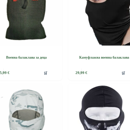
the
product
page
Военна балаклава за деца
Камуфлажна военна балаклава
This
🛒
🛒
5,99
€
29,99
€
product
has
e
multiple
.
variants.
The
options
may
be
chosen
on
the