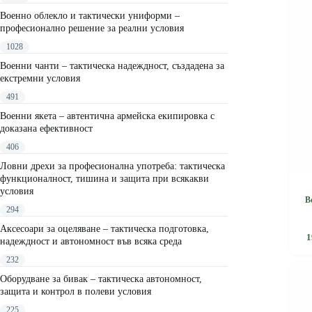
Военно облекло и тактически униформи –
професионално решение за реални условия
1028
Военни чанти – тактическа надеждност, създадена за
екстремни условия
491
Военни якета – автентична армейска екипировка с
доказана ефективност
406
Ловни дрехи за професионална употреба: тактическа
функционалност, тишина и защита при всякакви
условия
В
294
This
Аксесоари за оцеляване – тактическа подготовка,
1
product
надеждност и автономност във всяка среда
has
232
multipl
variants
Оборудване за бивак – тактическа автономност,
The
защита и контрол в полеви условия
options
225