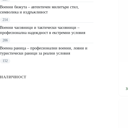
may
be
Военни бижута – автентичен милитъри стил,
chosen
символика и издръжливост
on
214
the
product
Военни часовници и тактически часовници –
page
професионална надеждност в екстремни условия
206
Военна раница – професионални военни, ловни и
туристически раници за реални условия
152
НАЛИЧНОСТ
3