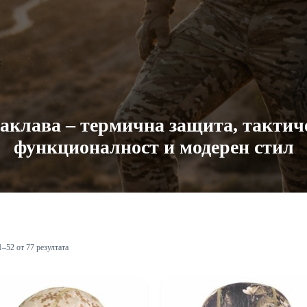
аклава – термична защита, тактич
функционалност и модерен стил
1–52 от 77 резултата