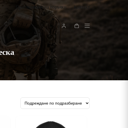
Проследяване на поръчки
Контакт
Shopping
cart
еска