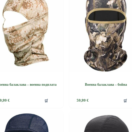
оенна балаклава – военна подплата
Военна балаклава – бойна
This
🛒
🛒
9,99
€
59,99
€
product
has
e
multiple
.
variants.
The
options