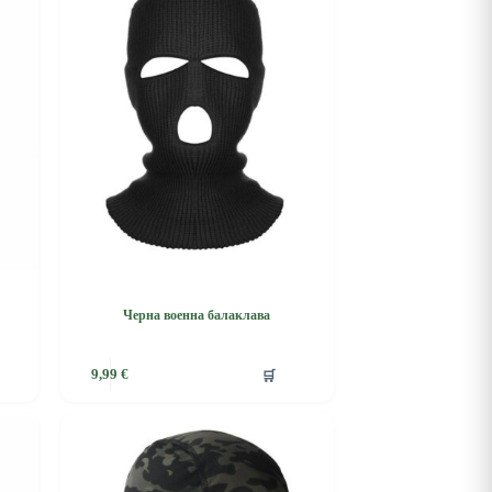
Черна военна балаклава
This
🛒
9,99
€
product
has
multiple
variants.
The
options