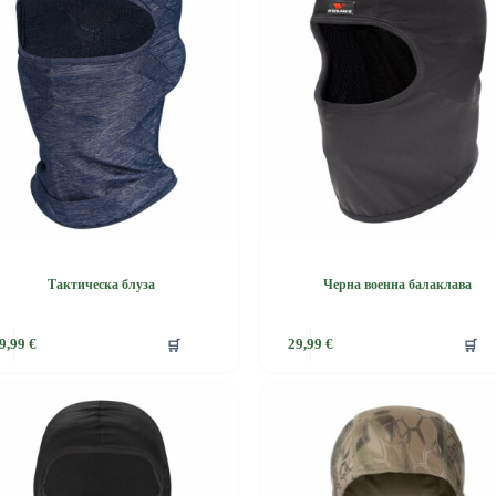
may
be
chosen
on
the
product
page
Тактическа блуза
Черна военна балаклава
This
🛒
🛒
9,99
€
29,99
€
product
has
multiple
variants.
The
options
may
be