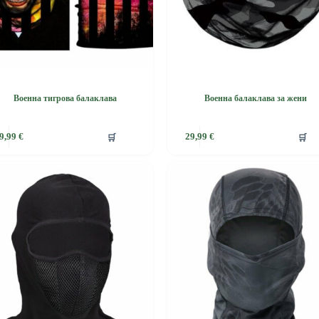
Военна тигрова балаклава
Военна балаклава за жени
This
🛒
🛒
9,99
€
29,99
€
product
has
e
multiple
.
variants.
The
options
may
be
chosen
on
the
product
page