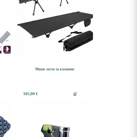
Мини легло за къмпинг
🛒
505,99
€