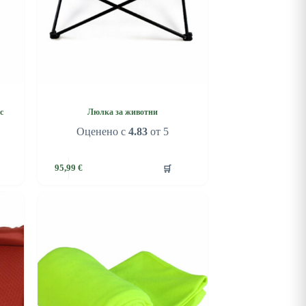
с
Люлка за животни
Оценено с
4.83
от 5
🛒
95,99
€