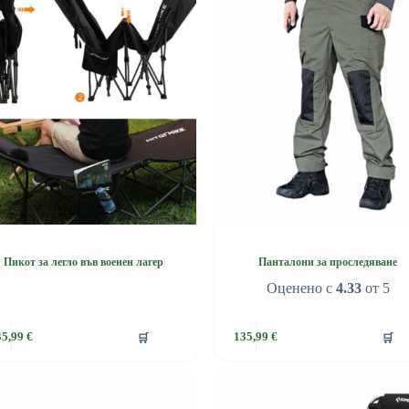
Пикот за легло във военен лагер
Панталони за проследяване
Оценено с
4.33
от 5
This
🛒
🛒
35,99
€
135,99
€
product
has
multiple
variants.
The