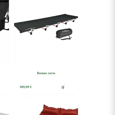
Военно легло
🛒
309,99
€