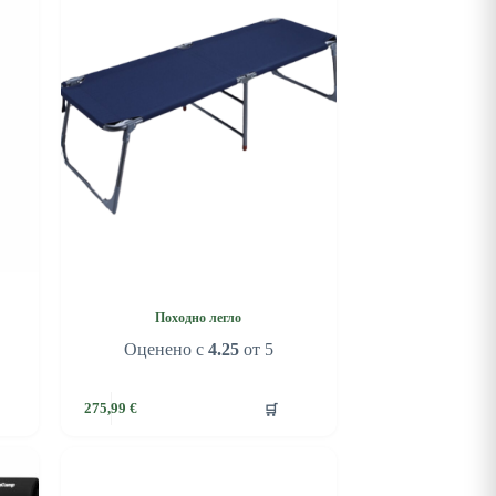
Походно легло
Оценено с
4.25
от 5
🛒
275,99
€