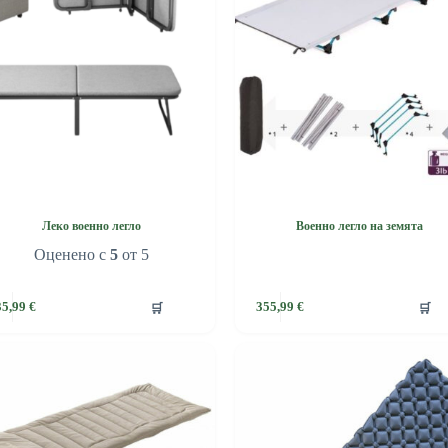
Леко военно легло
Военно легло на земята
Оценено с
5
от 5
🛒
🛒
35,99
€
355,99
€