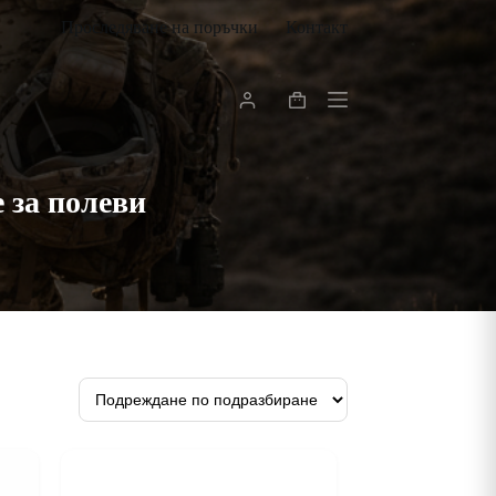
Проследяване на поръчки
Контакт
Shopping
cart
 за полеви