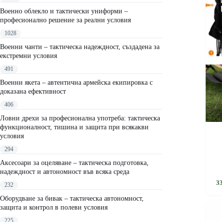
Военно облекло и тактически униформи –
професионално решение за реални условия
1028
Военни чанти – тактическа надеждност, създадена за
екстремни условия
491
Военни якета – автентична армейска екипировка с
доказана ефективност
406
Ловни дрехи за професионална употреба: тактическа
функционалност, тишина и защита при всякакви
условия
294
Аксесоари за оцеляване – тактическа подготовка,
надеждност и автономност във всяка среда
3
232
Оборудване за бивак – тактическа автономност,
защита и контрол в полеви условия
225