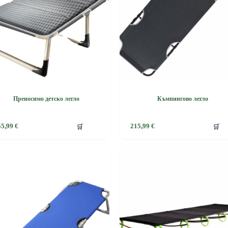
Преносимо детско легло
Къмпингово легло
🛒
🛒
55,99
€
215,99
€