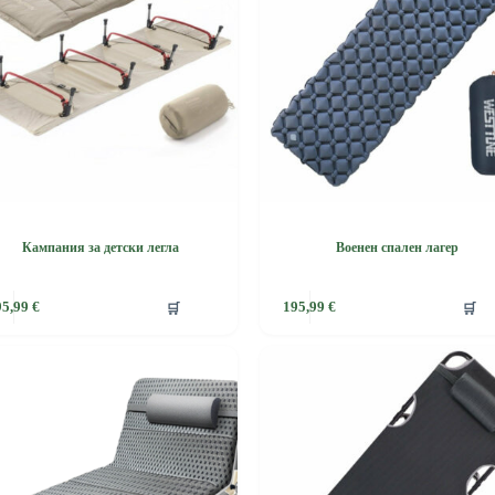
Кампания за детски легла
Военен спален лагер
🛒
🛒
95,99
€
195,99
€