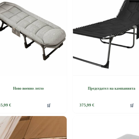
options
may
be
chosen
on
the
product
page
Ново военно легло
Председател на кампанията
🛒
🛒
35,99
€
375,99
€