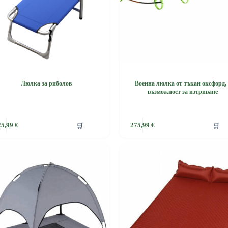
Люлка за риболов
Военна люлка от тъкан оксфорд, 
възможност за изтриване
🛒
🛒
25,99
€
275,99
€